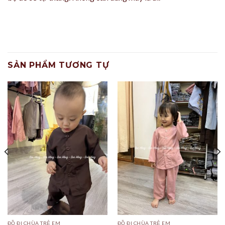
SẢN PHẨM TƯƠNG TỰ
ĐỒ ĐI CHÙA TRẺ EM
ĐỒ ĐI CHÙA TRẺ EM