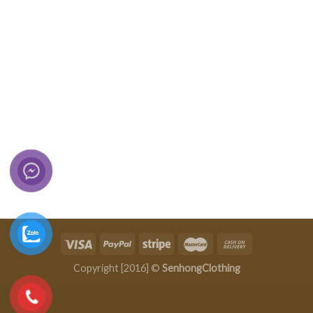
Copyright [2016] ©
SenhongClothing