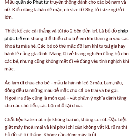
Mẫu
quần áo Phật tử
truyền thống dành cho các bé nam và
nữ. Kiểu dáng la hán dễ mặc, có size từ 8kg tới size người
lớn.
Thiết kế cúc cài thẳng và túi áo 2 bên tiện lợi. Là bộ đồ
pháp
phục trẻ em
không thể thiếu cho trẻ em khi tham gia vào các
khoá tu mùa hè. Các bé có thể mặc đồ lam khi tu tại gia hay
hành lễ cũng gia đình. Mang lại vẻ trang nghiêm đồng bộ cho
các bé, nhưng cũng không mất đi vẻ đáng yêu tinh nghịch khi
mặc.
Áo lam đi chùa cho bé – mẫu la hán nhí có 3 màu. Lam, nâu,
đồng đều là những màu dễ mặc cho cả bé trai và bé gái.
Ngoài ra đây cũng là món quà – vật phẩm ý nghĩa dành tặng
cho các chú tiểu, các bạn nhỏ tại chùa.
Chất liệu kate mát mịn không bai xù, không co rút. Đặc biệt
giặt máy thoải mái và khi phơi chỉ cần không vắt kĩ, rũ ra thì
bộ đồ sẽ tự thẳng. Không cần dùng máy là ủi.