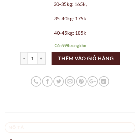
30-35kg: 165k,
35-40kg: 175k
40-45kg: 185k
Còn 998 trong kho
Số lượng
THÊM VÀO GIỎ HÀNG
MÔ TẢ