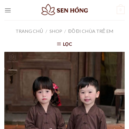
Skip
0
to
content
TRANG CHỦ
/
SHOP
/
ĐỒ ĐI CHÙA TRẺ EM
LỌC