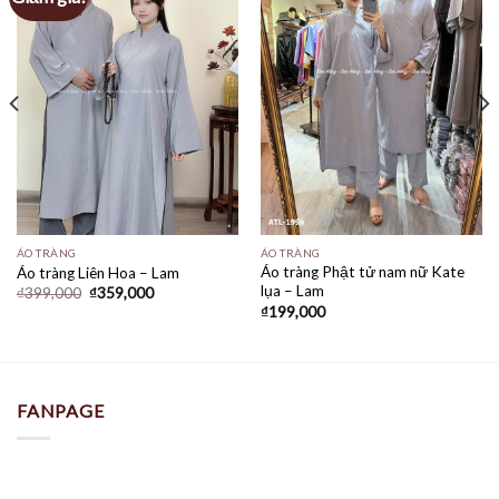
ÁO TRÀNG
ÁO TRÀNG
Áo tràng Phật tử nam nữ Kate
Áo tràng Liên Hoa – Lam
lụa – Lam
Giá
Giá
₫
399,000
₫
359,000
gốc
hiện
₫
199,000
là:
tại
₫399,000.
là:
₫359,000.
FANPAGE