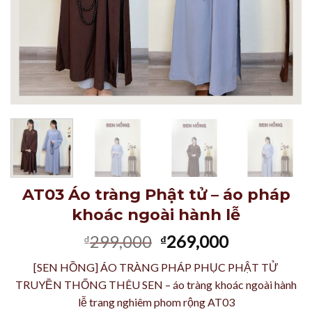
AT03 Áo tràng Phật tử – áo pháp
khoác ngoài hành lễ
Giá
Giá
299,000
269,000
₫
₫
gốc
hiện
[SEN HỒNG] ÁO TRÀNG PHÁP PHỤC PHẬT TỬ
là:
tại
TRUYỀN THỐNG THÊU SEN – áo tràng khoác ngoài hành
₫299,000.
là:
lễ trang nghiêm phom rộng AT03
₫269,000.