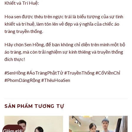
Khiết và Trí Huệ:
Hoa sen được thêu trên ngực trái là biểu tượng của sự tinh
khiết và trí huệ, làm tôn lên vẻ đẹp và ý nghĩa của chiếc áo
tràng truyền thống.
Hãy chọn Sen Hồng, để bạn không chỉ diện trên mình một bộ
áo tràng, mà còn trải nghiệm sự kính thiêng và truyền thống
đích thực!
#SenHồng #ÁoTràngPhậtTử #TruyềnThống #CổViềnChỉ
#PhomDángRộng #ThêuHoaSen
SẢN PHẨM TƯƠNG TỰ
Giảm giá!