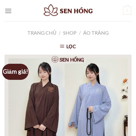
Skip
0
to
content
TRANG CHỦ
/
SHOP
/
ÁO TRÀNG
LỌC
Giảm giá!