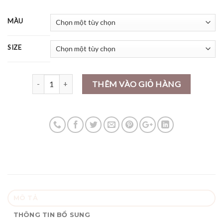
MÀU
SIZE
Số lượng
THÊM VÀO GIỎ HÀNG
MÔ TẢ
THÔNG TIN BỔ SUNG