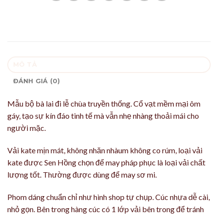
MÔ TẢ
ĐÁNH GIÁ (0)
Mẫu bộ bà lai đi lễ chùa truyền thống. Cổ vạt mềm mại ôm
gáy, tạo sự kín đáo tinh tế mà vẫn nhẹ nhàng thoải mái cho
người mặc.
Vải kate mịn mát, không nhăn nhàum không co rúm, loại vải
kate được Sen Hồng chọn để may pháp phục là loại vải chất
lượng tốt. Thường được dùng để may sơ mi.
Phom dáng chuẩn chỉ như hình shop tự chụp. Cúc nhựa dễ cài,
nhỏ gọn. Bên trong hàng cúc có 1 lớp vải bên trong để tránh