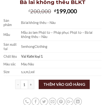
Bà lai không thêu BLKT
Giá
Giá
200,000
199,000
₫
₫
gốc
hiện
Sản
là:
tại
Bà lai không thêu – Nâu
phẩm
₫200,000.
là:
₫199,000.
Mẫu áo lam Phật tử – Pháp phục Phật tử – Bà lai
Mẫu
không thêu – Nâu
Sản xuất
SenhongClothing
tại
Chất liệu
Vải Kate loại 1
Màu sắc
Màu Nâu
Size
s,x,m,l,xxl
Số lượng
THÊM VÀO GIỎ HÀNG