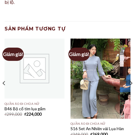
bị lộ.
SẢN PHẨM TƯƠNG TỰ
Giảm giá!
Giảm giá!
QUẦN ÁO ĐI CHÙA NỮ
B46 Bộ cổ tim lụa gấm
Giá
Giá
₫
299,000
₫
224,000
gốc
hiện
là:
tại
QUẦN ÁO ĐI CHÙA NỮ
₫299,000.
là:
S16 Set An Nhiên vải Lụa Hàn
₫224,000.
Giá
Giá
₫
349,000
₫
269,000