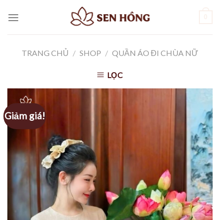
Skip
0
to
content
TRANG CHỦ
/
SHOP
/
QUẦN ÁO ĐI CHÙA NỮ
LỌC
Giảm giá!