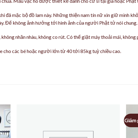
 chùa. Mẫu vạc hò được thiết kế dành cho cư sĩ tại gia hoặc Phật t
hi đã mặc bộ đồ lam này. Những thiện nam tín nữ xin giữ mình khỏi
ày. Để không ảnh hưởng tới hình ảnh của người Phật tử nói chung.
, không nhăn nhàu, không co rút. Có thể giặt máy thoải mái, không 
e cho các bé hoặc người lớn từ 40 tới 85kg tuỳ chiều cao.
Giảm 