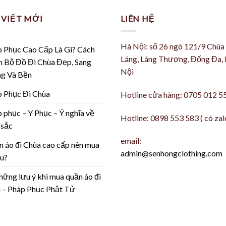
 VIẾT MỚI
LIÊN HỆ
Hà Nội: số 26 ngõ 121/9 Chùa
 Phục Cao Cấp Là Gì? Cách
Láng, Láng Thượng, Đống Đa,
 Bộ Đồ Đi Chùa Đẹp, Sang
Nội
ng Và Bền
 Phục Đi Chùa
Hotline cửa hàng: 0705 012 5
 phục – Y Phục – Ý nghĩa về
Hotline: 0898 553 583 ( có zal
 sắc
email:
 áo đi Chùa cao cấp nên mua
admin@senhongclothing.com
u?
ng lưu ý khi mua quần áo đi
 – Pháp Phục Phật Tử