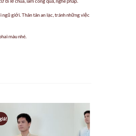
ử đi lễ chùa, làm công quả, nghe pháp.
 ngũ giới. Thân tân an lạc, tránh những việc
phai màu nhé.
giá!
Giảm giá!