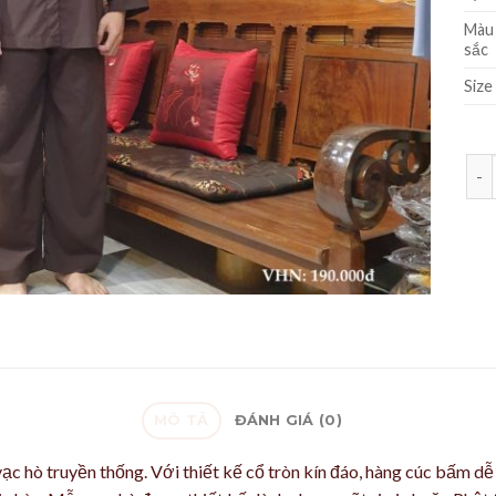
Màu
sắc
Size
Số 
MÔ TẢ
ĐÁNH GIÁ (0)
vạc hò truyền thống. Với thiết kế cổ tròn kín đáo, hàng cúc bấm dễ 