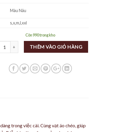
Màu Nâu
s,x,m,l,xxl
Còn 990 trong kho
lượng
THÊM VÀO GIỎ HÀNG
dàng trong việc cài. Cùng vạt áo chéo, giúp