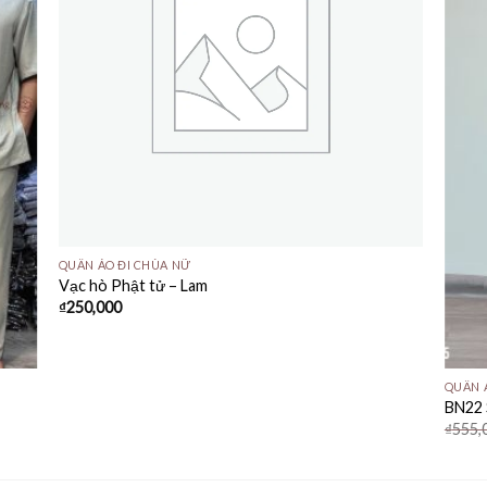
QUẦN ÁO ĐI CHÙA NỮ
Vạc hò Phật tử – Lam
₫
250,000
QUẦN 
BN22 
₫
555,