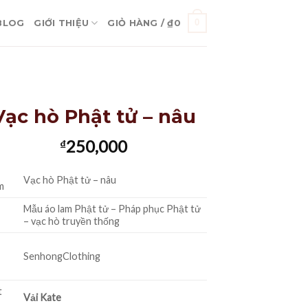
0
BLOG
GIỚI THIỆU
GIỎ HÀNG /
₫
0
Vạc hò Phật tử – nâu
250,000
₫
Vạc hò Phật tử – nâu
m
Mẫu áo lam Phật tử – Pháp phục Phật tử
– vạc hò truyền thống
SenhongClothing
t
Vải Kate