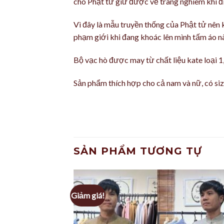
cho Phật tử giữ được vẻ trang nghiêm khi đi
Vì đây là mẫu truyền thống của Phật tử nên k
phạm giới khi đang khoác lên mình tấm áo n
Bộ vạc hò được may từ chất liệu kate loại 1
Sản phẩm thích hợp cho cả nam và nữ, có siz
SẢN PHẨM TƯƠNG TỰ
Giảm giá!