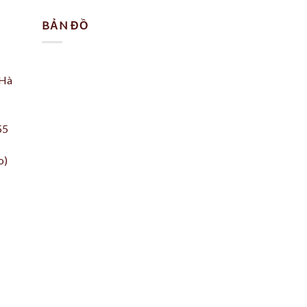
₫499,000.
₫
BẢN ĐỒ
 Hà
55
o)