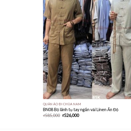
QUẦN ÁO ĐI CHÙA NAM
BN08 Bộ lãnh tụ tay ngắn vải Linen Ấn Độ
Giá
Giá
₫
585,000
₫
526,000
gốc
hiện
là:
tại
₫585,000.
là: