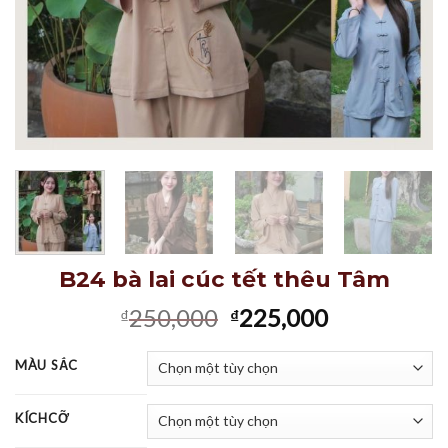
B24 bà lai cúc tết thêu Tâm
Giá
Giá
250,000
225,000
₫
₫
gốc
hiện
là:
tại
MÀU SẮC
₫250,000.
là:
₫225,000.
KÍCHCỠ