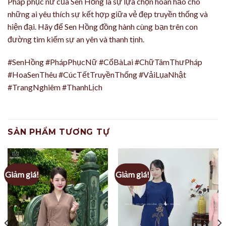
Pháp phục nữ của Sen Hồng là sự lựa chọn hoàn hảo cho
những ai yêu thích sự kết hợp giữa vẻ đẹp truyền thống và
hiện đại. Hãy để Sen Hồng đồng hành cùng bạn trên con
đường tìm kiếm sự an yên và thanh tịnh.
#SenHồng #PhápPhụcNữ #CổBàLai #ChữTâmThưPháp
#HoaSenThêu #CúcTếtTruyềnThống #VảiLụaNhật
#TrangNghiêm #ThanhLịch
SẢN PHẨM TƯƠNG TỰ
Giảm giá!
Giảm giá!