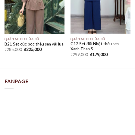
QUẦN ÁO ĐI CHÙA NỮ
QUẦN ÁO ĐI CHÙA NỮ
G12 Set đũi Nhật thêu sen –
B21 Set cúc bọc thêu sen vải lụa
Xanh Than S
Giá
Giá
₫
285,000
₫
225,000
gốc
hiện
Giá
Giá
₫
299,000
₫
179,000
là:
tại
gốc
hiện
₫285,000.
là:
là:
tại
₫225,000.
₫299,000.
là:
₫179,000.
FANPAGE