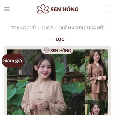
Skip
0
to
content
TRANG CHỦ
/
SHOP
/
QUẦN ÁO ĐI CHÙA NỮ
LỌC
Giảm giá!