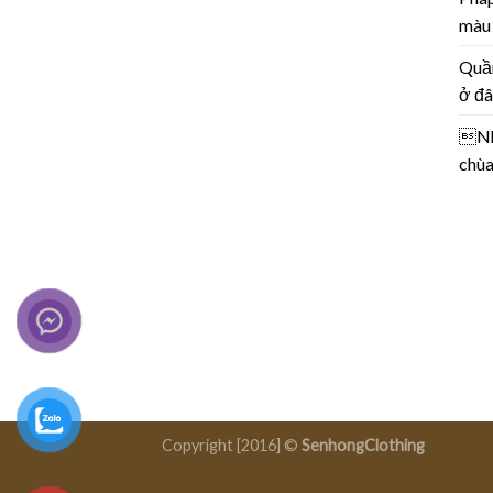
màu
Quần
ở đâ
Nhữ
chùa
Copyright [2016] ©
SenhongClothing