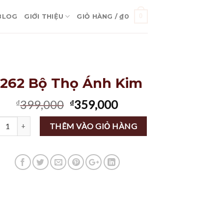
0
BLOG
GIỚI THIỆU
GIỎ HÀNG /
₫
0
262 Bộ Thọ Ánh Kim
Giá
Giá
399,000
359,000
₫
₫
gốc
hiện
lượng
là:
tại
THÊM VÀO GIỎ HÀNG
₫399,000.
là:
₫359,000.