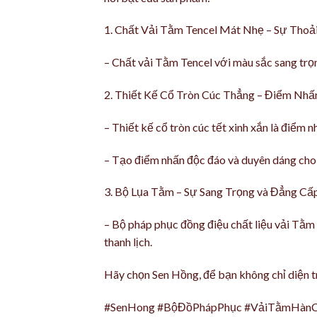
1. Chất Vải Tằm Tencel Mát Nhẹ – Sự Thoải
– Chất vải Tằm Tencel với màu sắc sang trọng
2. Thiết Kế Cổ Tròn Cúc Thẳng – Điểm Nhấ
– Thiết kế cổ tròn cúc tết xinh xắn là điểm nh
– Tạo điểm nhấn độc đáo và duyên dáng cho
3. Bộ Lụa Tằm – Sự Sang Trọng và Đẳng Cấ
– Bộ pháp phục đồng điệu chất liệu vải Tằm 
thanh lịch.
Hãy chọn Sen Hồng, để bạn không chỉ diện t
#SenHong #BộĐồPhápPhục #VảiTằmHànC