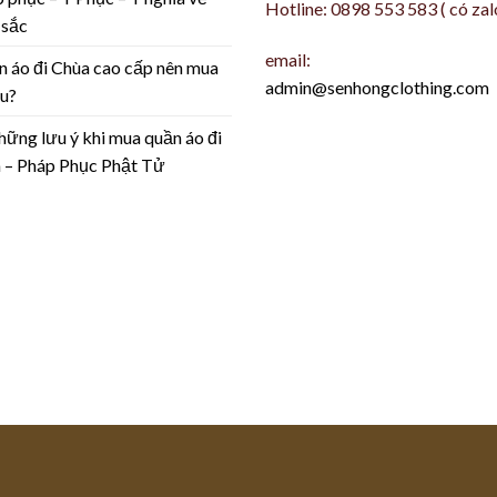
Hotline: 0898 553 583 ( có zal
 sắc
email:
 áo đi Chùa cao cấp nên mua
admin@senhongclothing.com
u?
ng lưu ý khi mua quần áo đi
 – Pháp Phục Phật Tử