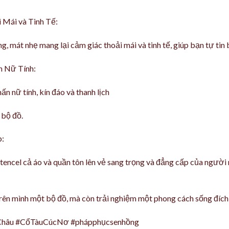
 Mái và Tinh Tế:
, mát nhẹ mang lại cảm giác thoải mái và tinh tế, giúp bạn tự tin
n Nữ Tính:
ấn nữ tính, kín đáo và thanh lịch
 bộ đồ.
p:
tencel cả áo và quần tôn lên vẻ sang trọng và đẳng cấp của người
rên mình một bộ đồ, mà còn trải nghiệm một phong cách sống đích
hâu #CổTàuCúcNơ #phápphụcsenhồng