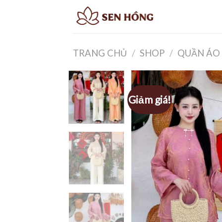
Skip
to
content
TRANG CHỦ
/
SHOP
/
QUẦN ÁO 
Giảm giá!