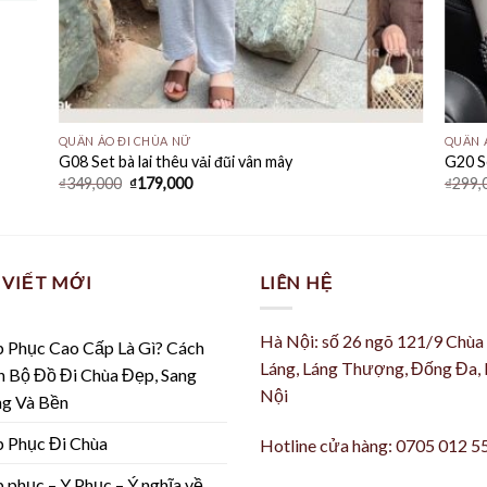
QUẦN ÁO ĐI CHÙA NỮ
QUẦN 
G08 Set bà lai thêu vải đũi vân mây
G20 Se
Giá
Giá
₫
349,000
₫
179,000
₫
299,
gốc
hiện
là:
tại
₫349,000.
là:
₫179,000.
 VIẾT MỚI
LIÊN HỆ
Hà Nội: số 26 ngõ 121/9 Chùa
 Phục Cao Cấp Là Gì? Cách
Láng, Láng Thượng, Đống Đa,
 Bộ Đồ Đi Chùa Đẹp, Sang
Nội
ng Và Bền
 Phục Đi Chùa
Hotline cửa hàng: 0705 012 5
 phục – Y Phục – Ý nghĩa về