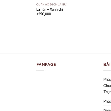
QUẦN ÁO ĐI CHÙA NỮ
La hán – Xanh chì
₫
250,000
FANPAGE
BÀI
Pháp
Chọn
Trọ
Pháp
Pháp