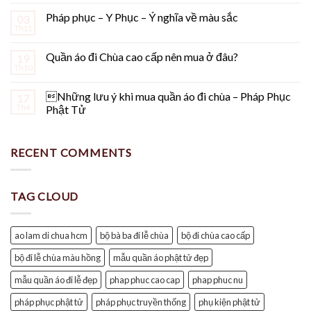
Pháp phục – Y Phục – Ý nghĩa về màu sắc
03
Th11
Quần áo đi Chùa cao cấp nên mua ở đâu?
19
Th10
Những lưu ý khi mua quần áo đi chùa – Pháp Phục
17
Th4
Phật Tử
RECENT COMMENTS
TAG CLOUD
ao lam di chua hcm
bộ bà ba đi lễ chùa
bộ đi chùa cao cấp
bộ đi lễ chùa màu hồng
mẫu quần áo phật tử đẹp
mẫu quần áo đi lễ đẹp
phap phuc cao cap
phap phuc nu
pháp phục phật tử
pháp phục truyền thống
phụ kiện phật tử