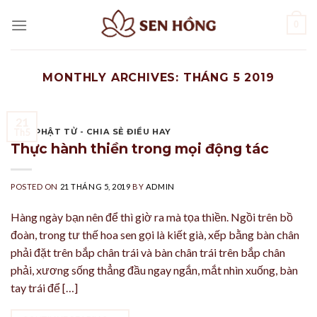
Skip
0
to
content
MONTHLY ARCHIVES:
THÁNG 5 2019
21
GÓC PHẬT TỬ - CHIA SẺ ĐIỀU HAY
Th5
Thực hành thiền trong mọi động tác
POSTED ON
21 THÁNG 5, 2019
BY
ADMIN
Hàng ngày bạn nên để thì giờ ra mà tọa thiền. Ngồi trên bồ
đoàn, trong tư thế hoa sen gọi là kiết già, xếp bằng bàn chân
phải đặt trên bắp chân trái và bàn chân trái trên bắp chân
phải, xương sống thẳng đầu ngay ngắn, mắt nhìn xuống, bàn
tay trái để […]