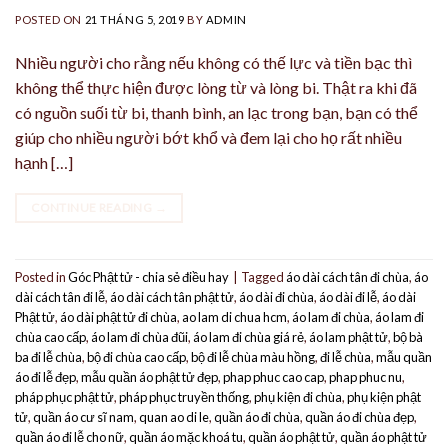
POSTED ON
21 THÁNG 5, 2019
BY
ADMIN
Nhiều người cho rằng nếu không có thế lực và tiền bạc thì
không thể thực hiện được lòng từ và lòng bi. Thật ra khi đã
có nguồn suối từ bi, thanh bình, an lạc trong bạn, bạn có thể
giúp cho nhiều người bớt khổ và đem lại cho họ rất nhiều
hạnh […]
CONTINUE READING
→
Posted in
Góc Phật tử - chia sẻ điều hay
|
Tagged
áo dài cách tân đi chùa
,
áo
dài cách tân đi lễ
,
áo dài cách tân phật tử
,
áo dài đi chùa
,
áo dài đi lễ
,
áo dài
Phật tử
,
áo dài phật tử đi chùa
,
ao lam di chua hcm
,
áo lam đi chùa
,
áo lam đi
chùa cao cấp
,
áo lam đi chùa đũi
,
áo lam đi chùa giá rẻ
,
áo lam phật tử
,
bộ bà
ba đi lễ chùa
,
bộ đi chùa cao cấp
,
bộ đi lễ chùa màu hồng
,
đi lễ chùa
,
mẫu quần
áo đi lễ đẹp
,
mẫu quần áo phật tử đẹp
,
phap phuc cao cap
,
phap phuc nu
,
pháp phục phật tử
,
pháp phục truyền thống
,
phụ kiện đi chùa
,
phụ kiện phật
tử
,
quần áo cư sĩ nam
,
quan ao di le
,
quần áo đi chùa
,
quần áo đi chùa đẹp
,
quần áo đi lễ cho nữ
,
quần áo mặc khoá tu
,
quần áo phật tử
,
quần áo phật tử