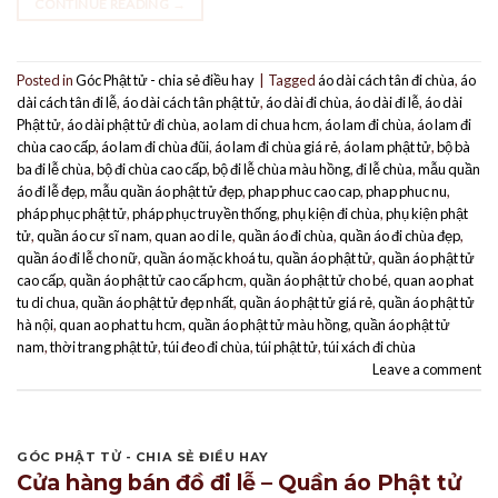
CONTINUE READING
→
Posted in
Góc Phật tử - chia sẻ điều hay
|
Tagged
áo dài cách tân đi chùa
,
áo
dài cách tân đi lễ
,
áo dài cách tân phật tử
,
áo dài đi chùa
,
áo dài đi lễ
,
áo dài
Phật tử
,
áo dài phật tử đi chùa
,
ao lam di chua hcm
,
áo lam đi chùa
,
áo lam đi
chùa cao cấp
,
áo lam đi chùa đũi
,
áo lam đi chùa giá rẻ
,
áo lam phật tử
,
bộ bà
ba đi lễ chùa
,
bộ đi chùa cao cấp
,
bộ đi lễ chùa màu hồng
,
đi lễ chùa
,
mẫu quần
áo đi lễ đẹp
,
mẫu quần áo phật tử đẹp
,
phap phuc cao cap
,
phap phuc nu
,
pháp phục phật tử
,
pháp phục truyền thống
,
phụ kiện đi chùa
,
phụ kiện phật
tử
,
quần áo cư sĩ nam
,
quan ao di le
,
quần áo đi chùa
,
quần áo đi chùa đẹp
,
quần áo đi lễ cho nữ
,
quần áo mặc khoá tu
,
quần áo phật tử
,
quần áo phật tử
cao cấp
,
quần áo phật tử cao cấp hcm
,
quần áo phật tử cho bé
,
quan ao phat
tu di chua
,
quần áo phật tử đẹp nhất
,
quần áo phật tử giá rẻ
,
quần áo phật tử
hà nội
,
quan ao phat tu hcm
,
quần áo phật tử màu hồng
,
quần áo phật tử
nam
,
thời trang phật tử
,
túi đeo đi chùa
,
túi phật tử
,
túi xách đi chùa
Leave a comment
GÓC PHẬT TỬ - CHIA SẺ ĐIỀU HAY
Cửa hàng bán đồ đi lễ – Quần áo Phật tử