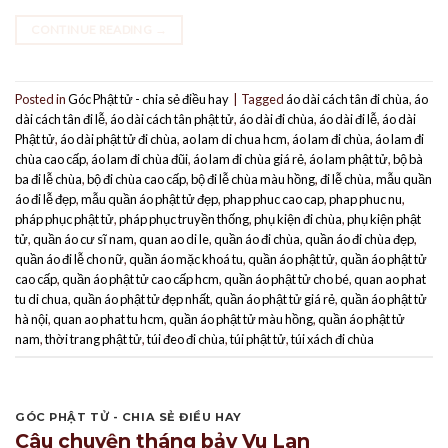
CONTINUE READING
→
Posted in
Góc Phật tử - chia sẻ điều hay
|
Tagged
áo dài cách tân đi chùa
,
áo
dài cách tân đi lễ
,
áo dài cách tân phật tử
,
áo dài đi chùa
,
áo dài đi lễ
,
áo dài
Phật tử
,
áo dài phật tử đi chùa
,
ao lam di chua hcm
,
áo lam đi chùa
,
áo lam đi
chùa cao cấp
,
áo lam đi chùa đũi
,
áo lam đi chùa giá rẻ
,
áo lam phật tử
,
bộ bà
ba đi lễ chùa
,
bộ đi chùa cao cấp
,
bộ đi lễ chùa màu hồng
,
đi lễ chùa
,
mẫu quần
áo đi lễ đẹp
,
mẫu quần áo phật tử đẹp
,
phap phuc cao cap
,
phap phuc nu
,
pháp phục phật tử
,
pháp phục truyền thống
,
phụ kiện đi chùa
,
phụ kiện phật
tử
,
quần áo cư sĩ nam
,
quan ao di le
,
quần áo đi chùa
,
quần áo đi chùa đẹp
,
quần áo đi lễ cho nữ
,
quần áo mặc khoá tu
,
quần áo phật tử
,
quần áo phật tử
cao cấp
,
quần áo phật tử cao cấp hcm
,
quần áo phật tử cho bé
,
quan ao phat
tu di chua
,
quần áo phật tử đẹp nhất
,
quần áo phật tử giá rẻ
,
quần áo phật tử
hà nội
,
quan ao phat tu hcm
,
quần áo phật tử màu hồng
,
quần áo phật tử
nam
,
thời trang phật tử
,
túi đeo đi chùa
,
túi phật tử
,
túi xách đi chùa
GÓC PHẬT TỬ - CHIA SẺ ĐIỀU HAY
Câu chuyện tháng bảy Vu Lan