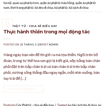
hà nội
,
quan ao phat tu hcm
,
quần áo phật tử màu hồng
,
quần áo phật tử
nam
,
thời trang phật tử
,
túi đeo đi chùa
,
túi phật tử
,
túi xách đi chùa
21
GÓC PHẬT TỬ - CHIA SẺ ĐIỀU HAY
Th5
Thực hành thiền trong mọi động tác
POSTED ON
21 THÁNG 5, 2019
BY
ADMIN
Hàng ngày bạn nên để thì giờ ra mà tọa thiền. Ngồi trên bồ
đoàn, trong tư thế hoa sen gọi là kiết già, xếp bằng bàn chân
phải đặt trên bắp chân trái và bàn chân trái trên bắp chân
phải, xương sống thẳng đầu ngay ngắn, mắt nhìn xuống, bàn
tay trái để […]
CONTINUE READING
→
Posted in
Góc Phật tử - chia sẻ điều hay
|
Tagged
áo dài cách tân đi chùa
,
áo