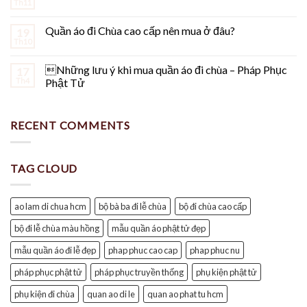
Th11
Quần áo đi Chùa cao cấp nên mua ở đâu?
19
Th10
Những lưu ý khi mua quần áo đi chùa – Pháp Phục
17
Th4
Phật Tử
RECENT COMMENTS
TAG CLOUD
ao lam di chua hcm
bộ bà ba đi lễ chùa
bộ đi chùa cao cấp
bộ đi lễ chùa màu hồng
mẫu quần áo phật tử đẹp
mẫu quần áo đi lễ đẹp
phap phuc cao cap
phap phuc nu
pháp phục phật tử
pháp phục truyền thống
phụ kiện phật tử
phụ kiện đi chùa
quan ao di le
quan ao phat tu hcm