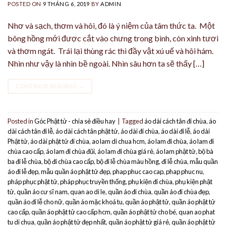
POSTED ON
9 THÁNG 6, 2019
BY
ADMIN
Nhơ và sạch, thơm và hôi, đó là ý niệm của tâm thức ta. Một
bông hồng mới được cắt vào chưng trong bình, còn xinh tươi
và thơm ngát. Trái lại thùng rác thì đầy vật xú uế và hôi hám.
Nhìn như vậy là nhìn bề ngoài. Nhìn sâu hơn ta sẽ thấy […]
CONTINUE READING
→
Posted in
Góc Phật tử - chia sẻ điều hay
|
Tagged
áo dài cách tân đi chùa
,
áo
dài cách tân đi lễ
,
áo dài cách tân phật tử
,
áo dài đi chùa
,
áo dài đi lễ
,
áo dài
Phật tử
,
áo dài phật tử đi chùa
,
ao lam di chua hcm
,
áo lam đi chùa
,
áo lam đi
chùa cao cấp
,
áo lam đi chùa đũi
,
áo lam đi chùa giá rẻ
,
áo lam phật tử
,
bộ bà
ba đi lễ chùa
,
bộ đi chùa cao cấp
,
bộ đi lễ chùa màu hồng
,
đi lễ chùa
,
mẫu quần
áo đi lễ đẹp
,
mẫu quần áo phật tử đẹp
,
phap phuc cao cap
,
phap phuc nu
,
pháp phục phật tử
,
pháp phục truyền thống
,
phụ kiện đi chùa
,
phụ kiện phật
tử
,
quần áo cư sĩ nam
,
quan ao di le
,
quần áo đi chùa
,
quần áo đi chùa đẹp
,
quần áo đi lễ cho nữ
,
quần áo mặc khoá tu
,
quần áo phật tử
,
quần áo phật tử
cao cấp
,
quần áo phật tử cao cấp hcm
,
quần áo phật tử cho bé
,
quan ao phat
tu di chua
,
quần áo phật tử đẹp nhất
,
quần áo phật tử giá rẻ
,
quần áo phật tử