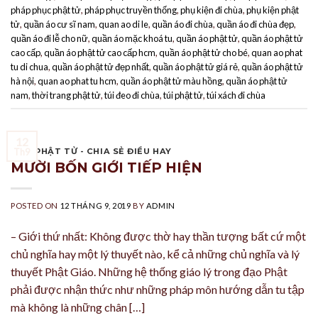
pháp phục phật tử
,
pháp phục truyền thống
,
phụ kiện đi chùa
,
phụ kiện phật
tử
,
quần áo cư sĩ nam
,
quan ao di le
,
quần áo đi chùa
,
quần áo đi chùa đẹp
,
quần áo đi lễ cho nữ
,
quần áo mặc khoá tu
,
quần áo phật tử
,
quần áo phật tử
cao cấp
,
quần áo phật tử cao cấp hcm
,
quần áo phật tử cho bé
,
quan ao phat
tu di chua
,
quần áo phật tử đẹp nhất
,
quần áo phật tử giá rẻ
,
quần áo phật tử
hà nội
,
quan ao phat tu hcm
,
quần áo phật tử màu hồng
,
quần áo phật tử
nam
,
thời trang phật tử
,
túi đeo đi chùa
,
túi phật tử
,
túi xách đi chùa
12
GÓC PHẬT TỬ - CHIA SẺ ĐIỀU HAY
Th9
MƯỜI BỐN GIỚI TIẾP HIỆN
POSTED ON
12 THÁNG 9, 2019
BY
ADMIN
– Giới thứ nhất: Không được thờ hay thần tượng bất cứ một
chủ nghĩa hay một lý thuyết nào, kể cả những chủ nghĩa và lý
thuyết Phật Giáo. Những hệ thống giáo lý trong đạo Phật
phải được nhận thức như những pháp môn hướng dẫn tu tập
mà không là những chân […]