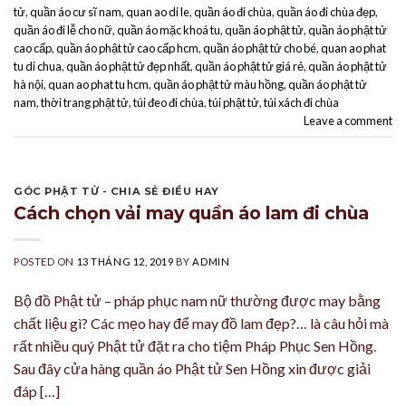
tử
,
quần áo cư sĩ nam
,
quan ao di le
,
quần áo đi chùa
,
quần áo đi chùa đẹp
,
quần áo đi lễ cho nữ
,
quần áo mặc khoá tu
,
quần áo phật tử
,
quần áo phật tử
cao cấp
,
quần áo phật tử cao cấp hcm
,
quần áo phật tử cho bé
,
quan ao phat
tu di chua
,
quần áo phật tử đẹp nhất
,
quần áo phật tử giá rẻ
,
quần áo phật tử
hà nội
,
quan ao phat tu hcm
,
quần áo phật tử màu hồng
,
quần áo phật tử
nam
,
thời trang phật tử
,
túi đeo đi chùa
,
túi phật tử
,
túi xách đi chùa
Leave a comment
GÓC PHẬT TỬ - CHIA SẺ ĐIỀU HAY
Cách chọn vải may quần áo lam đi chùa
POSTED ON
13 THÁNG 12, 2019
BY
ADMIN
Bộ đồ Phật tử – pháp phục nam nữ thường được may bằng
chất liệu gì? Các mẹo hay để may đồ lam đẹp?… là câu hỏi mà
rất nhiều quý Phật tử đặt ra cho tiệm Pháp Phục Sen Hồng.
Sau đây cửa hàng quần áo Phật tử Sen Hồng xin được giải
đáp […]