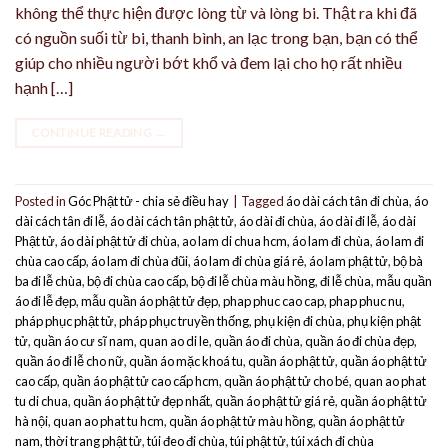
không thể thực hiện được lòng từ và lòng bi. Thật ra khi đã
có nguồn suối từ bi, thanh bình, an lạc trong bạn, bạn có thể
giúp cho nhiều người bớt khổ và đem lại cho họ rất nhiều
hạnh […]
CONTINUE READING
→
Posted in
Góc Phật tử - chia sẻ điều hay
|
Tagged
áo dài cách tân đi chùa
,
áo
dài cách tân đi lễ
,
áo dài cách tân phật tử
,
áo dài đi chùa
,
áo dài đi lễ
,
áo dài
Phật tử
,
áo dài phật tử đi chùa
,
ao lam di chua hcm
,
áo lam đi chùa
,
áo lam đi
chùa cao cấp
,
áo lam đi chùa đũi
,
áo lam đi chùa giá rẻ
,
áo lam phật tử
,
bộ bà
ba đi lễ chùa
,
bộ đi chùa cao cấp
,
bộ đi lễ chùa màu hồng
,
đi lễ chùa
,
mẫu quần
áo đi lễ đẹp
,
mẫu quần áo phật tử đẹp
,
phap phuc cao cap
,
phap phuc nu
,
pháp phục phật tử
,
pháp phục truyền thống
,
phụ kiện đi chùa
,
phụ kiện phật
tử
,
quần áo cư sĩ nam
,
quan ao di le
,
quần áo đi chùa
,
quần áo đi chùa đẹp
,
quần áo đi lễ cho nữ
,
quần áo mặc khoá tu
,
quần áo phật tử
,
quần áo phật tử
cao cấp
,
quần áo phật tử cao cấp hcm
,
quần áo phật tử cho bé
,
quan ao phat
tu di chua
,
quần áo phật tử đẹp nhất
,
quần áo phật tử giá rẻ
,
quần áo phật tử
hà nội
,
quan ao phat tu hcm
,
quần áo phật tử màu hồng
,
quần áo phật tử
nam
,
thời trang phật tử
,
túi đeo đi chùa
,
túi phật tử
,
túi xách đi chùa