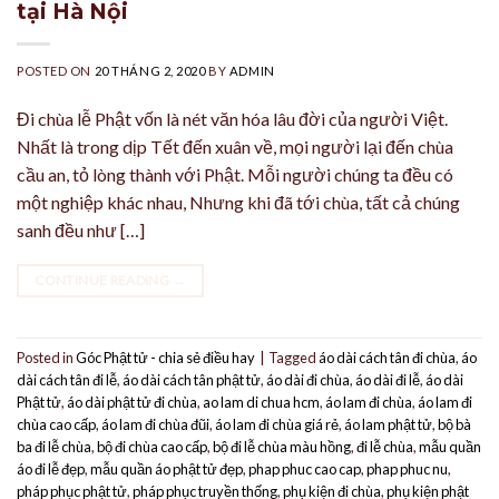
tại Hà Nội
POSTED ON
20 THÁNG 2, 2020
BY
ADMIN
Đi chùa lễ Phật vốn là nét văn hóa lâu đời của người Việt.
Nhất là trong dịp Tết đến xuân về, mọi người lại đến chùa
cầu an, tỏ lòng thành với Phật. Mỗi người chúng ta đều có
một nghiệp khác nhau, Nhưng khi đã tới chùa, tất cả chúng
sanh đều như […]
CONTINUE READING
→
Posted in
Góc Phật tử - chia sẻ điều hay
|
Tagged
áo dài cách tân đi chùa
,
áo
dài cách tân đi lễ
,
áo dài cách tân phật tử
,
áo dài đi chùa
,
áo dài đi lễ
,
áo dài
Phật tử
,
áo dài phật tử đi chùa
,
ao lam di chua hcm
,
áo lam đi chùa
,
áo lam đi
chùa cao cấp
,
áo lam đi chùa đũi
,
áo lam đi chùa giá rẻ
,
áo lam phật tử
,
bộ bà
ba đi lễ chùa
,
bộ đi chùa cao cấp
,
bộ đi lễ chùa màu hồng
,
đi lễ chùa
,
mẫu quần
áo đi lễ đẹp
,
mẫu quần áo phật tử đẹp
,
phap phuc cao cap
,
phap phuc nu
,
pháp phục phật tử
,
pháp phục truyền thống
,
phụ kiện đi chùa
,
phụ kiện phật