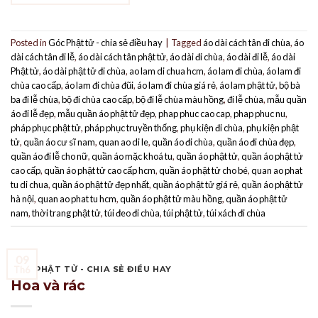
Posted in
Góc Phật tử - chia sẻ điều hay
|
Tagged
áo dài cách tân đi chùa
,
áo
dài cách tân đi lễ
,
áo dài cách tân phật tử
,
áo dài đi chùa
,
áo dài đi lễ
,
áo dài
Phật tử
,
áo dài phật tử đi chùa
,
ao lam di chua hcm
,
áo lam đi chùa
,
áo lam đi
chùa cao cấp
,
áo lam đi chùa đũi
,
áo lam đi chùa giá rẻ
,
áo lam phật tử
,
bộ bà
ba đi lễ chùa
,
bộ đi chùa cao cấp
,
bộ đi lễ chùa màu hồng
,
đi lễ chùa
,
mẫu quần
áo đi lễ đẹp
,
mẫu quần áo phật tử đẹp
,
phap phuc cao cap
,
phap phuc nu
,
pháp phục phật tử
,
pháp phục truyền thống
,
phụ kiện đi chùa
,
phụ kiện phật
tử
,
quần áo cư sĩ nam
,
quan ao di le
,
quần áo đi chùa
,
quần áo đi chùa đẹp
,
quần áo đi lễ cho nữ
,
quần áo mặc khoá tu
,
quần áo phật tử
,
quần áo phật tử
cao cấp
,
quần áo phật tử cao cấp hcm
,
quần áo phật tử cho bé
,
quan ao phat
tu di chua
,
quần áo phật tử đẹp nhất
,
quần áo phật tử giá rẻ
,
quần áo phật tử
hà nội
,
quan ao phat tu hcm
,
quần áo phật tử màu hồng
,
quần áo phật tử
nam
,
thời trang phật tử
,
túi đeo đi chùa
,
túi phật tử
,
túi xách đi chùa
09
GÓC PHẬT TỬ - CHIA SẺ ĐIỀU HAY
Th6
Hoa và rác