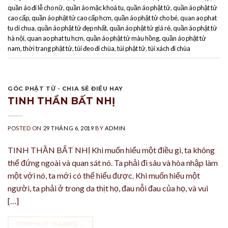
quần áo đi lễ cho nữ
,
quần áo mặc khoá tu
,
quần áo phật tử
,
quần áo phật tử
cao cấp
,
quần áo phật tử cao cấp hcm
,
quần áo phật tử cho bé
,
quan ao phat
tu di chua
,
quần áo phật tử đẹp nhất
,
quần áo phật tử giá rẻ
,
quần áo phật tử
hà nội
,
quan ao phat tu hcm
,
quần áo phật tử màu hồng
,
quần áo phật tử
nam
,
thời trang phật tử
,
túi đeo đi chùa
,
túi phật tử
,
túi xách đi chùa
GÓC PHẬT TỬ - CHIA SẺ ĐIỀU HAY
TINH THẦN BẤT NHỊ
POSTED ON
29 THÁNG 6, 2019
BY
ADMIN
TINH THẦN BẤT NHỊ Khi muốn hiểu một điều gì, ta không
thể đứng ngoài và quan sát nó. Ta phải đi sâu và hòa nhập làm
một với nó, ta mới có thể hiểu được. Khi muốn hiểu một
người, ta phải ở trong da thịt họ, đau nỗi đau của họ, và vui
[…]
CONTINUE READING
→