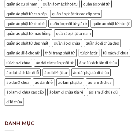
quần áo cư sĩ nam
quần áo mặc khoá tu
quần áo phật tử
quần áo phật tử cao cấp
quần áo phật tử cao cấp hcm
quần áo phật tử cho bé
quần áo phật tử giá rẻ
quần áo phật tử hà nội
quần áo phật tử màu hồng
quần áo phật tử nam
quần áo phật tử đẹp nhất
quần áo đi chùa
quần áo đi chùa đẹp
quần áo đi lễ cho nữ
thời trang phật tử
túi phật tử
túi xách đi chùa
túi đeo đi chùa
áo dài cách tân phật tử
áo dài cách tân đi chùa
áo dài cách tân đi lễ
áo dài Phật tử
áo dài phật tử đi chùa
áo dài đi chùa
áo dài đi lễ
áo lam phật tử
áo lam đi chùa
áo lam đi chùa cao cấp
áo lam đi chùa giá rẻ
áo lam đi chùa đũi
đi lễ chùa
DANH MỤC