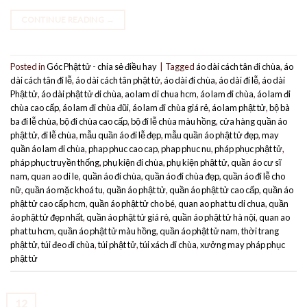
CONTINUE READING
→
Posted in
Góc Phật tử - chia sẻ điều hay
|
Tagged
áo dài cách tân đi chùa
,
áo
dài cách tân đi lễ
,
áo dài cách tân phật tử
,
áo dài đi chùa
,
áo dài đi lễ
,
áo dài
Phật tử
,
áo dài phật tử đi chùa
,
ao lam di chua hcm
,
áo lam đi chùa
,
áo lam đi
chùa cao cấp
,
áo lam đi chùa đũi
,
áo lam đi chùa giá rẻ
,
áo lam phật tử
,
bộ bà
ba đi lễ chùa
,
bộ đi chùa cao cấp
,
bộ đi lễ chùa màu hồng
,
cửa hàng quần áo
phật tử
,
đi lễ chùa
,
mẫu quần áo đi lễ đẹp
,
mẫu quần áo phật tử đẹp
,
may
quần áo lam đi chùa
,
phap phuc cao cap
,
phap phuc nu
,
pháp phục phật tử
,
pháp phục truyền thống
,
phụ kiện đi chùa
,
phụ kiện phật tử
,
quần áo cư sĩ
nam
,
quan ao di le
,
quần áo đi chùa
,
quần áo đi chùa đẹp
,
quần áo đi lễ cho
nữ
,
quần áo mặc khoá tu
,
quần áo phật tử
,
quần áo phật tử cao cấp
,
quần áo
phật tử cao cấp hcm
,
quần áo phật tử cho bé
,
quan ao phat tu di chua
,
quần
áo phật tử đẹp nhất
,
quần áo phật tử giá rẻ
,
quần áo phật tử hà nội
,
quan ao
phat tu hcm
,
quần áo phật tử màu hồng
,
quần áo phật tử nam
,
thời trang
phật tử
,
túi đeo đi chùa
,
túi phật tử
,
túi xách đi chùa
,
xưởng may pháp phục
phật tử
12