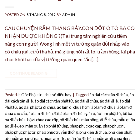
POSTED ON
8 THÁNG 8, 2019
BY
ADMIN
CÂU CHUYỆN RẰM THÁNG BẢY.CON ĐỐT Ô TÔ BA CÓ
NHẬN ĐƯỢC KHÔNG ?(Tại trung tâm nghiên cứu tiềm
năng con người )Vong linh một vị tướng quân đội nhập vào
cô cháu gái, cười ha hả, mà giọng nói rất to, trầm hùng, lại pha
chút khôi hài của vị tướng quân quen “ăn […]
CONTINUE READING
→
Posted in
Góc Phật tử - chia sẻ điều hay
|
Tagged
áo dài cách tân đi chùa
,
áo
dài cách tân đi lễ
,
áo dài cách tân phật tử
,
áo dài đi chùa
,
áo dài đi lễ
,
áo dài
Phật tử
,
áo dài phật tử đi chùa
,
ao lam di chua hcm
,
áo lam đi chùa
,
áo lam đi
chùa cao cấp
,
áo lam đi chùa đũi
,
áo lam đi chùa giá rẻ
,
áo lam phật tử
,
bộ bà
ba đi lễ chùa
,
bộ đi chùa cao cấp
,
bộ đi lễ chùa màu hồng
,
đi lễ chùa
,
mẫu quần
áo đi lễ đẹp
,
mẫu quần áo phật tử đẹp
,
phap phuc cao cap
,
phap phuc nu
,
pháp phục phật tử
,
pháp phục truyền thống
,
phụ kiện đi chùa
,
phụ kiện phật
tử
,
quần áo cư sĩ nam
,
quan ao di le
,
quần áo đi chùa
,
quần áo đi chùa đẹp
,