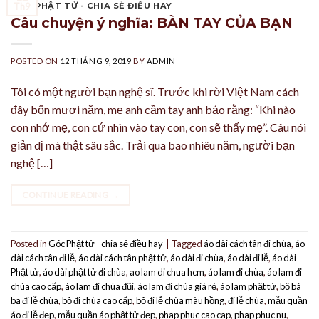
GÓC PHẬT TỬ - CHIA SẺ ĐIỀU HAY
Th9
Câu chuyện ý nghĩa: BÀN TAY CỦA BẠN
POSTED ON
12 THÁNG 9, 2019
BY
ADMIN
Tôi có một người bạn nghệ sĩ. Trước khi rời Việt Nam cách
đây bốn mươi năm, mẹ anh cầm tay anh bảo rằng: “Khi nào
con nhớ mẹ, con cứ nhìn vào tay con, con sẽ thấy mẹ”. Câu nói
giản dị mà thật sâu sắc. Trải qua bao nhiêu năm, người bạn
nghệ […]
CONTINUE READING
→
Posted in
Góc Phật tử - chia sẻ điều hay
|
Tagged
áo dài cách tân đi chùa
,
áo
dài cách tân đi lễ
,
áo dài cách tân phật tử
,
áo dài đi chùa
,
áo dài đi lễ
,
áo dài
Phật tử
,
áo dài phật tử đi chùa
,
ao lam di chua hcm
,
áo lam đi chùa
,
áo lam đi
chùa cao cấp
,
áo lam đi chùa đũi
,
áo lam đi chùa giá rẻ
,
áo lam phật tử
,
bộ bà
ba đi lễ chùa
,
bộ đi chùa cao cấp
,
bộ đi lễ chùa màu hồng
,
đi lễ chùa
,
mẫu quần
áo đi lễ đẹp
,
mẫu quần áo phật tử đẹp
,
phap phuc cao cap
,
phap phuc nu
,